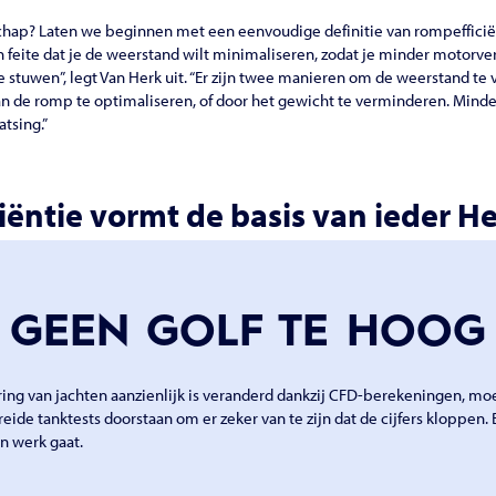
hap? Laten we beginnen met een eenvoudige definitie van rompefficiënt
 feite dat je de weerstand wilt minimaliseren, zodat je minder motor
e stuwen”, legt Van Herk uit. “Er zijn twee manieren om de weerstand te
n de romp te optimaliseren, of door het gewicht te verminderen. Mind
tsing.”
iëntie vormt de basis van ieder He
GEEN GOLF TE HOOG
ng van jachten aanzienlijk is veranderd dankzij CFD-berekeningen, mo
ide tanktests doorstaan om er zeker van te zijn dat de cijfers kloppen. 
jn werk gaat.