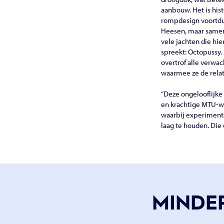
aanbouw. Het is his
rompdesign voortdur
Heesen, maar samen 
vele jachten die hie
spreekt: Octopussy.
overtrof alle verwa
waarmee ze de relat
“Deze ongelooflijke
en krachtige MTU-wa
waarbij experiment
laag te houden. Die 
MINDE