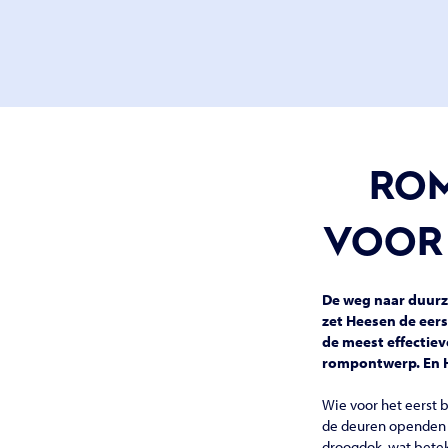
ROM
VOOR 
De weg naar duurz
zet Heesen de eer
de meest effectiev
rompontwerp. En H
Wie voor het eerst 
de deuren openden na
droogdok, wat betek