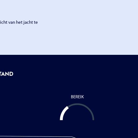
cht van het jacht te
TAND
BEREIK