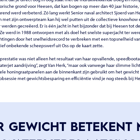
torische grond voor Heesen, dat kan bogen op meer dan 40 jaar historie,
end werd verbeterd. Zó lang werkt Senior naval architect Sjoerd van He
met zijn ontwerpteam kan hij wel putten uit de collectieve knowhow e
r werden gecreëerd. Er is één jacht in het bijzonder dat bij Heesen tot 
 Ze werd in 1988 ontworpen met als doel het snelste superjacht ter wer
chtingen door het snelheidsrecord te verbreken met een topsnelheid va
ief onbekende scheepswerf uit Oss op de kaart zette.
 prestatie was niet alleen het resultaat van haar opvallende, speedbo
terjet aandrijving”, zegt Van Herk, “maar ook vanwege haar slimme lich
ele honingraatpanelen aan de binnenkant zijn gebruikt om het gewicht
obsessie met gewichtsbesparing en efficiëntie vind je nog steeds bij He
R GEWICHT BETEKENT 