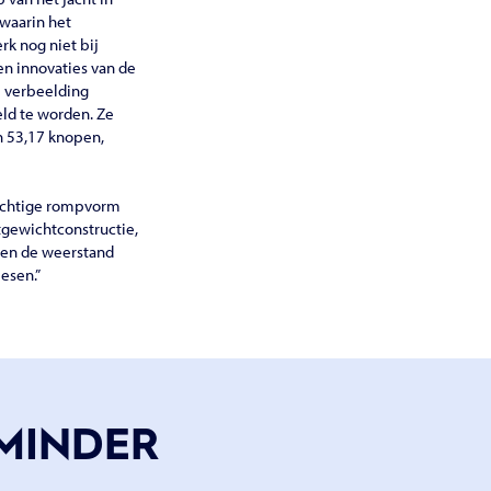
 waarin het
rk nog niet bij
n innovaties van de
de verbeelding
eld te worden. Ze
n 53,17 knopen,
otachtige rompvorm
tgewichtconstructie,
 en de weerstand
esen.”
MINDER