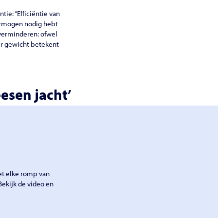
ie: “Efficiëntie van
vermogen nodig hebt
 verminderen: ofwel
er gewicht betekent
esen jacht’
et elke romp van
Bekijk de video en