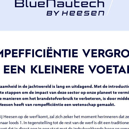
PEFFICIËNTIE VERGR
EEN KLEINERE VOET
aamheid in de jachtwereld is lang en uitdagend. Met de introduct
ste stappen om de impact van deze sector op onze planeet te verm
e manieren om het brandstofverbruik te verbeteren, is door midde
eesen heeft van rompefficiëntie een wetenschap gemaakt.
bij Heesen op de werf komt, zal zich zeker het moment herinneren dat ze
ar loods 1. In tegenstelling tot de rest van de werf is dit een traditio
ent dat je direct oog in oog staat met de indrukwekkende boeg en romp 