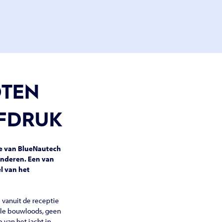
OTEN
AFDRUK
ie van BlueNautech
inderen. Een van
l van het
 vanuit de receptie
nele bouwloods, geen
van het jacht in