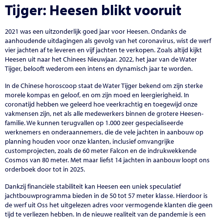
Tijger: Heesen blikt vooruit
2021 was een uitzonderlijk goed jaar voor Heesen. Ondanks de
aanhoudende uitdagingen als gevolg van het coronavirus, wist de werf
vier jachten af te leveren en vijf jachten te verkopen. Zoals altijd kijkt
Heesen uit naar het Chinees Nieuwjaar. 2022, het jaar van de Water
Tijger, belooft wederom een intens en dynamisch jaar te worden.
In de Chinese horoscoop staat de Water Tijger bekend om zijn sterke
morele kompas en geloof, en om zijn moed en leergierigheid. In
coronatijd hebben we geleerd hoe veerkrachtig en toegewijd onze
vakmensen zijn, net als alle medewerkers binnen de grotere Heesen-
familie. We kunnen terugvallen op 1.000 zeer gespecialiseerde
werknemers en onderaannemers, die de vele jachten in aanbouw op
planning houden voor onze klanten, inclusief omvangrijke
customprojecten, zoals de 60 meter Falcon en de indrukwekkende
Cosmos van 80 meter. Met maar liefst 14 jachten in aanbouw loopt ons
orderboek door tot in 2025.
Dankzij financiële stabiliteit kan Heesen een uniek speculatief
jachtbouwprogramma bieden in de 50 tot 57 meter klasse. Hierdoor is
de werf uit Oss het uitgelezen adres voor vermogende klanten die geen
tijd te verliezen hebben. In de nieuwe realiteit van de pandemie is een