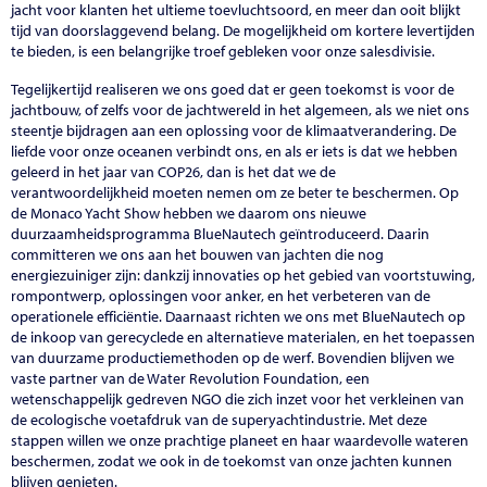
jacht voor klanten het ultieme toevluchtsoord, en meer dan ooit blijkt
tijd van doorslaggevend belang. De mogelijkheid om kortere levertijden
te bieden, is een belangrijke troef gebleken voor onze salesdivisie.
Tegelijkertijd realiseren we ons goed dat er geen toekomst is voor de
jachtbouw, of zelfs voor de jachtwereld in het algemeen, als we niet ons
steentje bijdragen aan een oplossing voor de klimaatverandering. De
liefde voor onze oceanen verbindt ons, en als er iets is dat we hebben
geleerd in het jaar van COP26, dan is het dat we de
verantwoordelijkheid moeten nemen om ze beter te beschermen. Op
de Monaco Yacht Show hebben we daarom ons nieuwe
duurzaamheidsprogramma BlueNautech geïntroduceerd. Daarin
committeren we ons aan het bouwen van jachten die nog
energiezuiniger zijn: dankzij innovaties op het gebied van voortstuwing,
rompontwerp, oplossingen voor anker, en het verbeteren van de
operationele efficiëntie. Daarnaast richten we ons met BlueNautech op
de inkoop van gerecyclede en alternatieve materialen, en het toepassen
van duurzame productiemethoden op de werf. Bovendien blijven we
vaste partner van de Water Revolution Foundation, een
wetenschappelijk gedreven NGO die zich inzet voor het verkleinen van
de ecologische voetafdruk van de superyachtindustrie. Met deze
stappen willen we onze prachtige planeet en haar waardevolle wateren
beschermen, zodat we ook in de toekomst van onze jachten kunnen
blijven genieten.