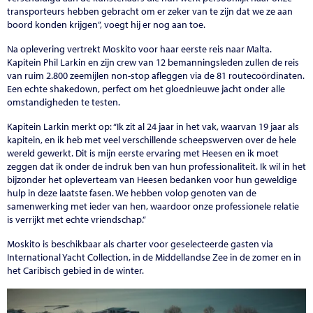
transporteurs hebben gebracht om er zeker van te zijn dat we ze aan
boord konden krijgen”, voegt hij er nog aan toe.
Na oplevering vertrekt Moskito voor haar eerste reis naar Malta.
Kapitein Phil Larkin en zijn crew van 12 bemanningsleden zullen de reis
van ruim 2.800 zeemijlen non-stop afleggen via de 81 routecoördinaten.
Een echte shakedown, perfect om het gloednieuwe jacht onder alle
omstandigheden te testen.
Kapitein Larkin merkt op: “Ik zit al 24 jaar in het vak, waarvan 19 jaar als
kapitein, en ik heb met veel verschillende scheepswerven over de hele
wereld gewerkt. Dit is mijn eerste ervaring met Heesen en ik moet
zeggen dat ik onder de indruk ben van hun professionaliteit. Ik wil in het
bijzonder het opleverteam van Heesen bedanken voor hun geweldige
hulp in deze laatste fasen. We hebben volop genoten van de
samenwerking met ieder van hen, waardoor onze professionele relatie
is verrijkt met echte vriendschap.”
Moskito is beschikbaar als charter voor geselecteerde gasten via
International Yacht Collection, in de Middellandse Zee in de zomer en in
het Caribisch gebied in de winter.