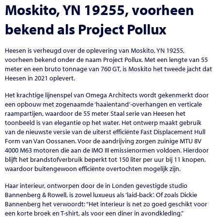
Moskito, YN 19255, voorheen
bekend als Project Pollux
Heesen is verheugd over de oplevering van Moskito, YN 19255,
voorheen bekend onder de naam Project Pollux. Met een lengte van 55
meter en een bruto tonnage van 760 GT, is Moskito het tweede jacht dat
Heesen in 2021 oplevert.
Het krachtige lijnenspel van Omega Architects wordt gekenmerkt door
een opbouw met zogenaamde ‘haaientand’-overhangen en verticale
raampartijen, waardoor de 55 meter Staal serie van Heesen het
toonbeeld is van elegantie op het water. Het ontwerp maakt gebruik
van de nieuwste versie van de uiterst efficiënte Fast Displacement Hull
Form van Van Oossanen. Voor de aandrijving zorgen zuinige MTU 8V
4000 M63 motoren die aan de IMO III emissienormen voldoen. Hierdoor
blijft het brandstofverbruik beperkt tot 150 liter per uur bij 11 knopen,
waardoor buitengewoon efficiënte overtochten mogelijk zijn.
Haar interieur, ontworpen door de in Londen gevestigde studio
Bannenberg & Rowell, is zowel luxueus als ‘laid-back’. Of zoals Dickie
Bannenberg het verwoordt: “Het interieur is net zo goed geschikt voor
een korte broek en T-shirt, als voor een diner in avondkleding.”