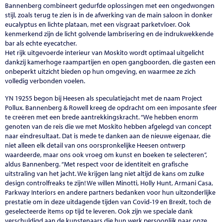
Bannenberg combineert gedurfde oplossingen met een ongedwongen
stijl, zoals terug te zien is in de afwerking van de main saloon in donker
eucalyptus en lichte plataan, met een visgraat parketvloer. Ook
kenmerkend zijn de licht golvende lambrisering en de indrukwekkende
bar als echte eyecatcher.
Het rijk uitgevoerde interieur van Moskito wordt optimaal uitgelicht
dankzij kamerhoge raampartijen en open gangboorden, die gasten een
onbeperkt uitzicht bieden op hun omgeving, en waarmee ze zich
volledig verbonden voelen.
YN 19255 begon bij Heesen als speculatiejacht met de naam Project
Pollux. Bannenberg & Rowell kreeg de opdracht om een imposante sfeer
te creëren met een brede aantrekkingskracht. “We hebben enorm
genoten van de reis die we met Moskito hebben afgelegd van concept
naar eindresultaat. Dat is mede te danken aan de nieuwe eigenaar, die
niet alleen elk detail van ons oorspronkelijke Heesen ontwerp
waardeerde, maar ons ook vroeg om kunst en boeken te selecteren”,
aldus Bannenberg. “Met respect voor de identiteit en grafische
uitstraling van het jacht. We krijgen lang niet altijd de kans om zulke
design controlfreaks te zijn! We willen Minotti, Holly Hunt, Armani Casa,
Parkway Interiors en andere partners bedanken voor hun uitzonderlijke
prestatie om in deze uitdagende tijden van Covid-19 en Brexit, toch de
geselecteerde items op tijd te leveren. Ook zijn we speciale dank
verschuldigd aan de kunstenaars die hun werk persoonlijk naar onze