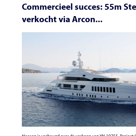
Commercieel succes: 55m St
verkocht via Arcon...
Heesen is verheugd over de verkoop van YN 19755, Project G