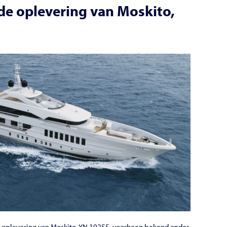
de oplevering van Moskito,
 oplevering van Moskito, YN 19255, voorheen bekend onder