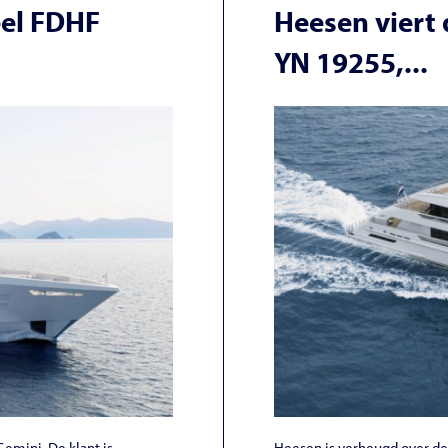
eel FDHF
Heesen viert 
YN 19255,...
emini. De klant is
Heesen is verheugd over de