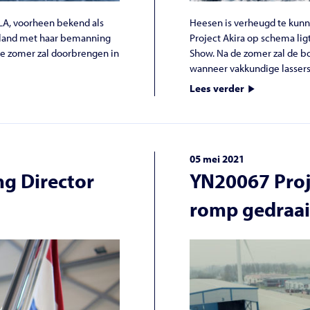
LA, voorheen bekend als
Heesen is verheugd te kunn
derland met haar bemanning
Project Akira op schema li
de zomer zal doorbrengen in
Show. Na de zomer zal de bo
wanneer vakkundige lassers d
Lees verder
05 mei 2021
ng Director
YN20067 Proj
romp gedraa