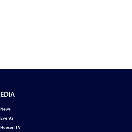
EDIA
News
Events
Heesen TV