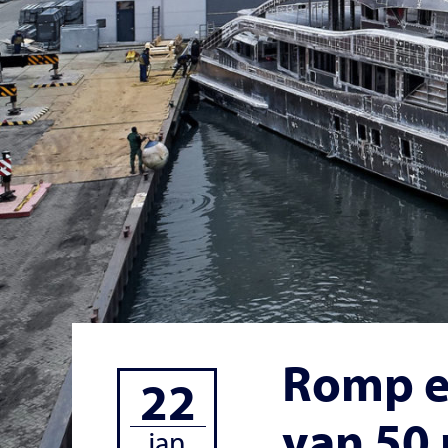
Romp e
22
van 50 
jan