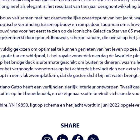
origineel als elegant is: het resultaat van tien jaar designontwikkeling 
pbouw valt samen met het daadwerkelijke zwaartepunt van het jacht, wa
ze optische verbinding tussen opbouw en romp, door Laupman omschreve
’, was voor het eerst te zien op de iconische Galactica Star van 65 me
t gekenmerkt door gebeeldhouwde, scherpe randen, die overal op het j
vuldig gekozen om optimaal te kunnen genieten van het leven op zee. Da
rote bar en whirlpool, is het royale zonnedek overdag de favoriete plek
p het bridge deck is uitermate geschikt om buiten te dineren, waarna he
r het verhoogde zonneterras op het achterdek bevindt zich een extra
pt in een vlak zwemplatform, dat de gasten dicht bij het water brengt.
tiano Gatto heeft een verfijnd en sierlijk interieur ontworpen. Twaalf gas
uites op het benedendek, en de eigenaarssuite bevindt zich aan de voor
ire, YN 19850, ligt op schema en het jacht wordt in juni 2022 opgeleve
SHARE