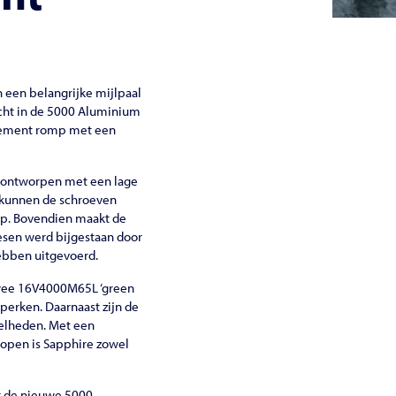
 een belangrijke mijlpaal
acht in de 5000 Aluminium
lacement romp met een
p ontworpen met een lage
s kunnen de schroeven
op. Bovendien maakt de
esen werd bijgestaan door
ebben uitgevoerd.
wee 16V4000M65L ‘green
perken. Daarnaast zijn de
nelheden. Met een
nopen is Sapphire zowel
r de nieuwe 5000