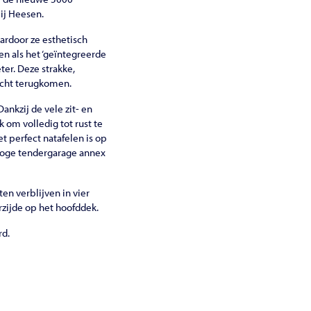
bij Heesen.
ardoor ze esthetisch
n als het ‘geïntegreerde
ter. Deze strakke,
acht terugkomen.
nkzij de vele zit- en
 om volledig tot rust te
t perfect natafelen is op
 hoge tendergarage annex
ten verblijven in vier
zijde op het hoofddek.
rd.