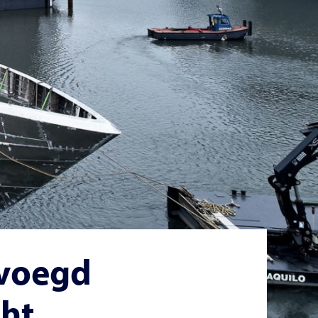
voegd
cht