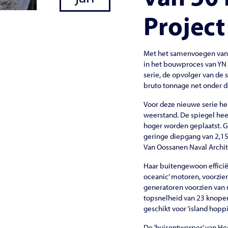
Project
Met het samenvoegen van r
in het bouwproces van YN 
serie, de opvolger van de 
bruto tonnage net onder d
Voor deze nieuwe serie he
weerstand. De spiegel hee
hoger worden geplaatst. 
geringe diepgang van 2,15
Van Oossanen Naval Archit
Haar buitengewoon effic
oceanic’ motoren, voorzien
generatoren voorzien van r
topsnelheid van 23 knopen
geschikt voor ‘island hoppi
De ‘huisontwerper’ van H