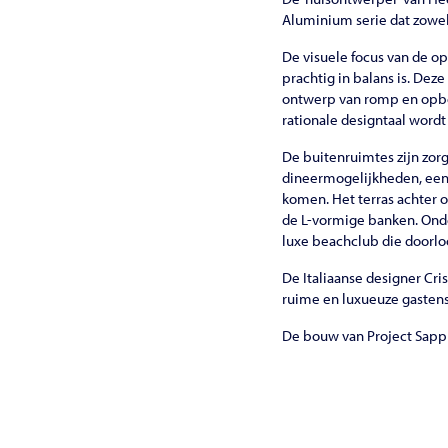
Aluminium serie dat zowel 
De visuele focus van de o
prachtig in balans is. De
ontwerp van romp en opbouw
rationale designtaal word
De buitenruimtes zijn zorg
dineermogelijkheden, een g
komen. Het terras achter o
de L-vormige banken. Onde
luxe beachclub die doorloo
De Italiaanse designer Cris
ruime en luxueuze gastens
De bouw van Project Sapph