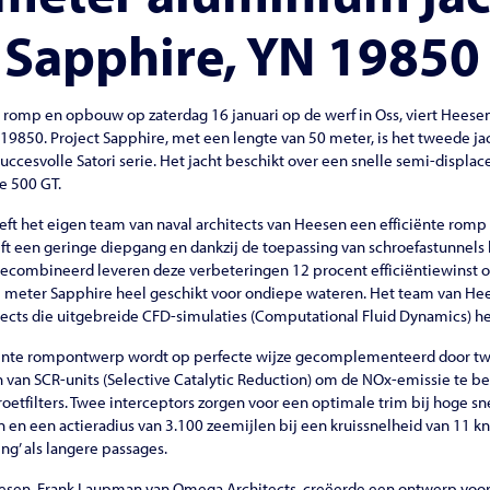
 Sapphire, YN 19850
omp en opbouw op zaterdag 16 januari op de werf in Oss, viert Heesen
19850. Project Sapphire, met een lengte van 50 meter, is het tweede j
succesvolle Satori serie. Het jacht beschikt over een snelle semi-disp
e 500 GT.
eft het eigen team van naval architects van Heesen een efficiënte rom
ft een geringe diepgang en dankzij de toepassing van schroefastunnel
Gecombineerd leveren deze verbeteringen 12 procent efficiëntiewinst 
 meter Sapphire heel geschikt voor ondiepe wateren. Het team van He
ects die uitgebreide CFD-simulaties (Computational Fluid Dynamics) h
iënte rompontwerp wordt op perfecte wijze gecomplementeerd door t
 van SCR-units (Selective Catalytic Reduction) om de NOx-emissie te be
oetfilters. Twee interceptors zorgen voor een optimale trim bij hoge s
 en een actieradius van 3.100 zeemijlen bij een kruissnelheid van 11 k
ng’ als langere passages.
eesen, Frank Laupman van Omega Architects, creëerde een ontwerp voo