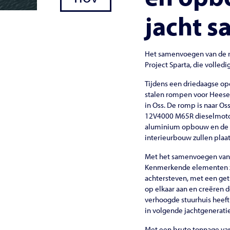
jacht 
Het samenvoegen van de r
Project Sparta, die volledi
Tijdens een driedaagse ope
stalen rompen voor Heesen
in Oss. De romp is naar O
12V4000 M65R dieselmotore
aluminium opbouw en de mas
interieurbouw zullen plaats
Met het samenvoegen van d
Kenmerkende elementen zi
achtersteven, met een get
op elkaar aan en creëren 
verhoogde stuurhuis heeft
in volgende jachtgenerati
Met een bruto tonnage van