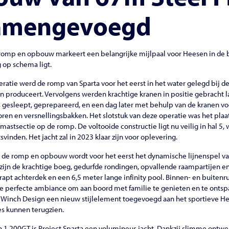
samengevoegd
omp en opbouw markeert een belangrijke mijlpaal voor Heesen in de 
g op schema ligt.
ratie werd de romp van Sparta voor het eerst in het water gelegd bij de
 produceert. Vervolgens werden krachtige kranen in positie gebracht l
ss gesleept, geprepareerd, en een dag later met behulp van de kranen 
n en versnellingsbakken. Het slotstuk van deze operatie was het plaa
tsectie op de romp. De voltooide constructie ligt nu veilig in hal 5, w
vinden. Het jacht zal in 2023 klaar zijn voor oplevering.
e romp en opbouw wordt voor het eerst het dynamische lijnenspel van 
jn de krachtige boeg, gedurfde rondingen, opvallende raampartijen e
rapt achterdek en een 6,5 meter lange infinity pool. Binnen- en buiten
de perfecte ambiance om aan boord met familie te genieten en te onts
 Winch Design een nieuw stijlelement toegevoegd aan het sportieve He
es kunnen terugzien.
 1.200GT is Project Sparta een volumineus jacht. Dankzij slimme ontwe