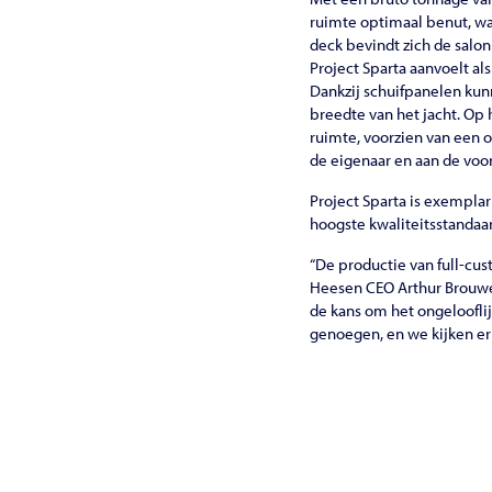
ruimte optimaal benut, waa
deck bevindt zich de salon
Project Sparta aanvoelt al
Dankzij schuifpanelen kun
breedte van het jacht. Op
ruimte, voorzien van een 
de eigenaar en aan de voor
Project Sparta is exempla
hoogste kwaliteitsstanda
“De productie van full-cus
Heesen CEO Arthur Brouwer
de kans om het ongeloofli
genoegen, en we kijken er n