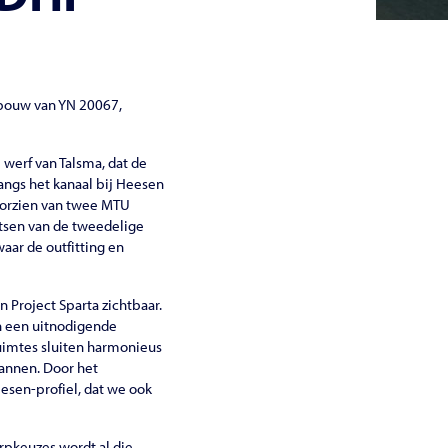
bouw van YN 20067,
 werf van Talsma, dat de
angs het kanaal bij Heesen
voorzien van twee MTU
tsen van de tweedelige
aar de outfitting en
Project Sparta zichtbaar.
n een uitnodigende
ruimtes sluiten harmonieus
pannen. Door het
esen-profiel, dat we ook
rpkeuzes wordt al die