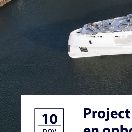
Project
10
en opb
nov