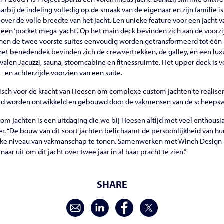
rbij de indeling volledig op de smaak van de eigenaar en zijn familie 
 over de volle breedte van het jacht. Een unieke feature voor een jacht 
s een ‘pocket mega-yacht’. Op het main deck bevinden zich aan de voorzij
nen de twee voorste suites eenvoudig worden getransformeerd tot één r
 het benedendek bevinden zich de crewvertrekken, de galley, en een lux
ovalen Jacuzzi, sauna, stoomcabine en fitnessruimte. Het upper deck is
- en achterzijde voorzien van een suite.
risch voor de kracht van Heesen om complexe custom jachten te realiser
ard worden ontwikkeld en gebouwd door de vakmensen van de scheepsw
tom jachten is een uitdaging die we bij Heesen altijd met veel enthousi
. “De bouw van dit soort jachten belichaamt de persoonlijkheid van hu
jke niveau van vakmanschap te tonen. Samenwerken met Winch Design is
aar uit om dit jacht over twee jaar in al haar pracht te zien.”
SHARE