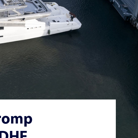
 romp
FDHF