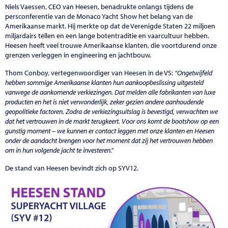
Niels Vaessen, CEO van Heesen, benadrukte onlangs tijdens de
persconferentie van de Monaco Yacht Show het belang van de
Amerikaanse markt. Hij merkte op dat de Verenigde Staten 22 miljoen
miljardairs tellen en een lange botentraditie en vaarcultuur hebben.
Heesen heeft veel trouwe Amerikaanse klanten, die voortdurend onze
grenzen verleggen in engineering en jachtbouw.
Thom Conboy, vertegenwoordiger van Heesen in de VS:
“Ongetwijfeld
hebben sommige Amerikaanse klanten hun aankoopbeslissing uitgesteld
vanwege de aankomende verkiezingen. Dat melden alle fabrikanten van luxe
producten en het is niet verwonderlijk, zeker gezien andere aanhoudende
geopolitieke factoren. Zodra de verkiezingsuitslag is bevestigd, verwachten we
dat het vertrouwen in de markt terugkeert. Voor ons komt de bootshow op een
gunstig moment – we kunnen er contact leggen met onze klanten en Heesen
onder de aandacht brengen voor het moment dat zij het vertrouwen hebben
om in hun volgende jacht te investeren.”
De stand van Heesen bevindt zich op SYV12.